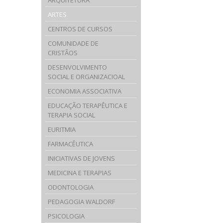
ARQUITETURA
ARTES
CENTROS DE CURSOS
COMUNIDADE DE
CRISTÃOS
DESENVOLVIMENTO
SOCIAL E ORGANIZACIOAL
ECONOMIA ASSOCIATIVA
EDUCAÇÃO TERAPÊUTICA E
TERAPIA SOCIAL
EURITMIA
FARMACÊUTICA
INICIATIVAS DE JOVENS
MEDICINA E TERAPIAS
ODONTOLOGIA
PEDAGOGIA WALDORF
PSICOLOGIA