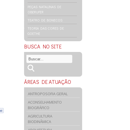
PEÇAS NATALINAS DE
OBERUFER
TEATRO DE BONECOS
TEORIA DAS CORES DE
GOETHE
BUSCA NO SITE
ÁREAS DE ATUAÇÃO
ANTROPOSOFIA GERAL
ACONSELHAMENTO
BIOGRÁFICO
he
AGRICULTURA
BIODINÂMICA